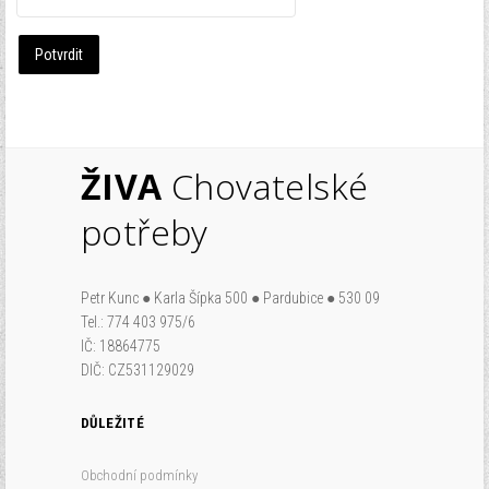
Zapomenuté heslo?
Zapomenuté jméno?
Potvrdit
ŽIVA
Chovatelské
potřeby
Petr Kunc ● Karla Šípka 500 ● Pardubice ● 530 09
Tel.: 774 403 975/6
IČ: 18864775
DIČ: CZ531129029
DŮLEŽITÉ
Obchodní podmínky