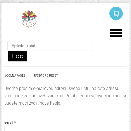
LOG IN
OR
REGISTER
Uživatelské
jméno
JOOMLA PAGES II
/
PASSWORD RESET
Heslo
Uveďte prosím e-mailovou adresu svého účtu, na tuto adresu
vám bude zaslán ověřovací kód. Po obdržení ověřovacího kódu si
budete moci zvolit nové heslo.
Pamatuj si mě
E-mail
*