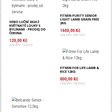
Zapomenuté heslo?
Zapomenuté jméno?
FITMIN PURITY SENIOR
LIGHT LAMB GRAIN FREE
SENO LUČNÍ 2024 Z
2KG
KVĚTNATÉ LOUKY S
BYLINAMI - PRODEJ OD
1600,00 Kč
ČERVNA
Výše DPH: 208,70 Kč
120,00 Kč
Výše DPH: 15,65 Kč
M
n
M
o
n
ž
FITMIN FOR LIFE LAMB &
RICE 12KG
o
s
ž
t
800,00 Kč
s
v
Výše DPH: 104,35 Kč
t
í
v
í
M
n
o