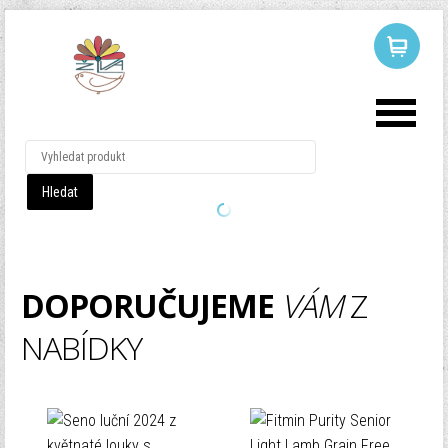
LOG IN
OR
REGISTER
Uživatelské
jméno
Heslo
DOPORUČUJEME
VÁM
Z
NABÍDKY
Pamatuj si mě