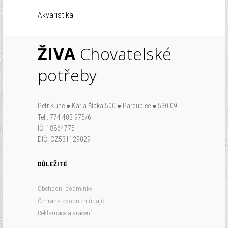
Akvaristika
ŽIVA
Chovatelské
potřeby
Petr Kunc ● Karla Šípka 500 ● Pardubice ● 530 09
Tel.: 774 403 975/6
IČ: 18864775
DIČ: CZ531129029
DŮLEŽITÉ
Obchodní podmínky
Ochrana osobních údajů
Reklamace a vrácení