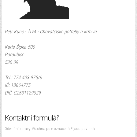
Zapomenuté heslo?
Zapomenuté jméno?
Petr Kunc - ŽIVA - Chovatelské potřeby a krmiva
Karla Šípka 500
Pardubice
530 09
Tel.: 774 403 975/6
IČ: 18864775
DIČ: CZ531129029
Kontaktní formulář
Odeslání zprávy. Všechna pole označená
*
jsou povinná.