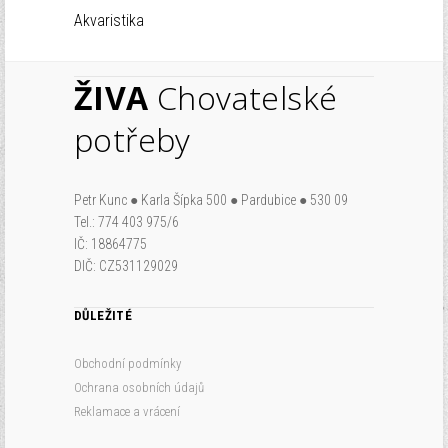
Akvaristika
ŽIVA
Chovatelské
potřeby
Petr Kunc ● Karla Šípka 500 ● Pardubice ● 530 09
Tel.: 774 403 975/6
IČ: 18864775
DIČ: CZ531129029
DŮLEŽITÉ
Obchodní podmínky
Ochrana osobních údajů
Reklamace a vrácení