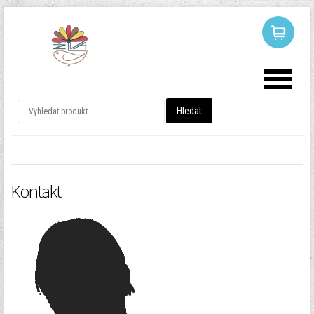
LOG IN
OR
REGISTER
Uživatelské
jméno
Kontakt
Heslo
Pamatuj si mě