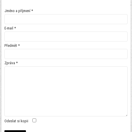
Jméno a příjmení
*
E-mail
*
Předmět
*
Zpráva
*
Odeslat si kopii