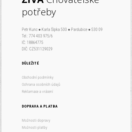
potřeby
Petr Kunc ● Karla Šípka 500 ● Pardubice ● 530 09
Tel.: 774 403 975/6
IČ: 18864775
DIČ: CZ531129029
DŮLEŽITÉ
Obchodní podmínky
Ochrana osobních údajů
Reklamace a vrácení
DOPRAVA A PLATBA
Možnosti dopravy
Možnosti platby