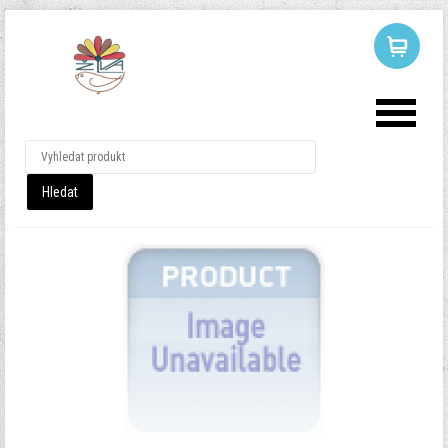
LOG IN
OR
REGISTER
Uživatelské
jméno
Heslo
Pamatuj si mě