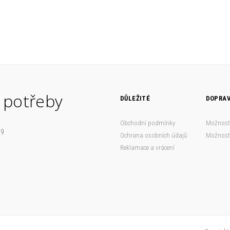
 potřeby
DŮLEŽITÉ
DOPRAV
Obchodní podmínky
Možnost
09
Ochrana osobních údajů
Možnosti
Reklamace a vrácení