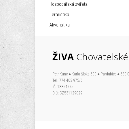
Hospodářská zvířata
Teraristika
Akvaristika
ŽIVA
Chovatelské
Petr Kunc ● Karla Šípka 500 ● Pardubice ● 530 
Tel.: 774 403 975/6
IČ: 18864775
DIČ: CZ531129029