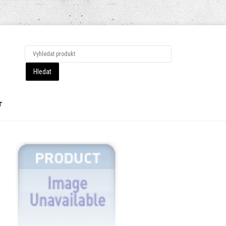
LOG IN
OR
REGISTER
T
Uživatelské
jméno
Heslo
Pamatuj si mě