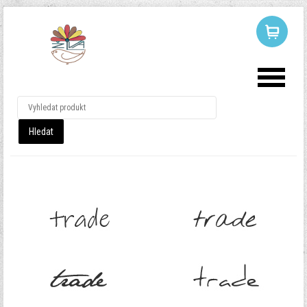
LOG IN
OR
REGISTER
Uživatelské
jméno
Heslo
Pamatuj si mě