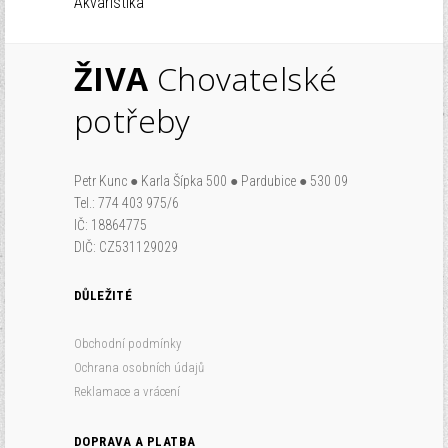
Akvaristika
ŽIVA
Chovatelské
potřeby
Petr Kunc ● Karla Šípka 500 ● Pardubice ● 530 09
Tel.: 774 403 975/6
IČ: 18864775
DIČ: CZ531129029
DŮLEŽITÉ
Obchodní podmínky
Ochrana osobních údajů
Reklamace a vrácení
DOPRAVA A PLATBA