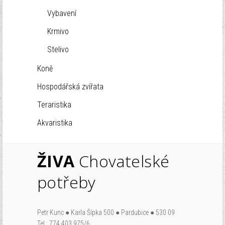
Vybavení
Krmivo
Stelivo
Koně
Hospodářská zvířata
Teraristika
Akvaristika
ŽIVA
Chovatelské
potřeby
Petr Kunc ● Karla Šípka 500 ● Pardubice ● 530 09
Tel.: 774 403 975/6