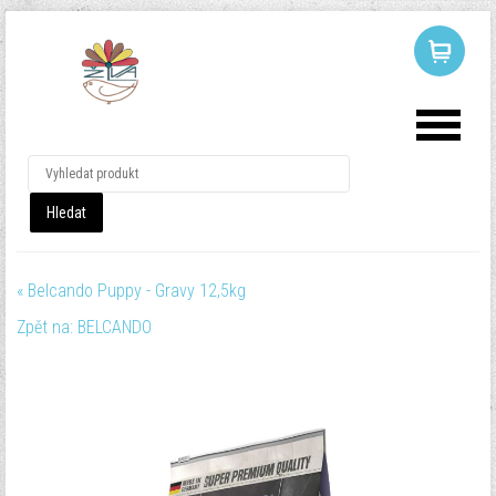
LOG IN
OR
REGISTER
Uživatelské
jméno
« Belcando Puppy - Gravy 12,5kg
Heslo
Zpět na: BELCANDO
Pamatuj si mě