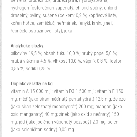
semena; drůbeží tuk; drůbeží játra, hydrolyzovaná;
hydrogen fosforečnan vápenatý; chlorid sodný; chlorid
draselný; byliny, sušené (celkem: 0,2 %; kopřivové listy,
kořen hořce, zeměžluč, heřmánek, fenykl, kmín, jmelí,
řebříček, ostružinové listy); juka
Analytické složky:
bílkoviny 19,5 %; obsah tuku 10,0 %; hrubý popel 5,0 %;
hrubá vláknina 4,5 %; vlhkost 10,0 %; vápník 0,8 %; fosfor
0,55 %; sodík 0,25 %
Doplňkové látky na kg:
vitamin A 15.000 m.j.; vitamin D3 1.500 m.j.; vitamin E 150
mg; měď (jako síran měďnatý pentahydrát) 12,5 mg; železo
(jako síran železnatý monohydrát) 200 mg; mangan (jako
oxid manganatý) 40 mg; zinek (jako oxid zinečnatý) 150
mg; jód (jako jodičnan vápenatý bezvodý) 2,0 mg; selen
(jako seleničitan sodný) 0,05 mg