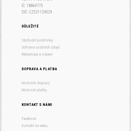
IČ: 18864775
DIČ: CZ531129029
DŮLEŽITÉ
Obchodní podmínky
Ochrana osobních údajů
Reklamace a vrácení
DOPRAVA A PLATBA
Možnosti dopravy
Možnosti platby
KONTAKT S NÁMI
Facebook
Kontakt na webu