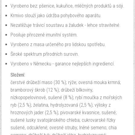
Vyrobeno bez: pšenice, kukuřice, mléčných produktů a sóji.
Krmivo slouží jako údržba pohybového aparátu.
Nezatěžuje trávicí soustavu a žaludek - lehce stravitelné.
Posiluje přirozeně imunitní systém.
Vyrobeno z masa určeného pro lidskou spotřebu.
Široké spektrum přírodních surovin.
Vyrobeno v Německu - garance nejlepších ingrediencí.
Složení:
čerstvé drůbeží maso (30 %); rýže; ovesná mouka krmná;
bramborový škrob (12 %); drůbeží bílkoviny,
nízkopopelovinové, sušené (8 %); rybí moučka z mořských
ryb (2,5 %); želatina, hydrolyzovaná (2,5 %); výlisky z
hroznových jader (2,5 %); pivovarské kvasnice, sušené;
sušené lusky svatojánského chleba; cukrovarské řízky
sušené, odcukřené; ovesné otruby; lněné semeno; chia