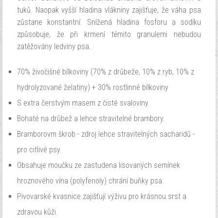
tuků. Naopak vyšší hladina vlákniny zajišťuje, že váha psa
zůstane konstantní. Snížená hladina fosforu a sodíku
způsobuje, že při krmení těmito granulemi nebudou
zatěžovány ledviny psa.
70% živočišné bílkoviny (70% z drůbeže, 10% z ryb, 10% z
hydrolyzované želatiny) + 30% rostlinné bílkoviny
S extra čerstvým masem z čisté svaloviny.
Bohaté na drůbež a lehce stravitelné brambory.
Bramborovm škrob - zdroj lehce stravitelných sacharidů -
pro citlivé psy.
Obsahuje moučku ze zastudena lisovaných semínek
hroznového vína (polyfenoly) chrání buňky psa.
Pivovarské kvasnice zajišťují výživu pro krásnou srst a
zdravou kůži.